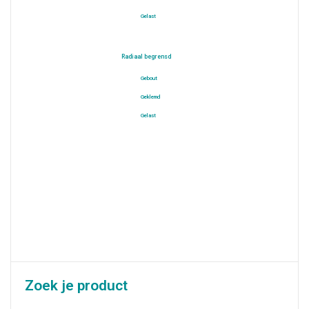
Gelast
Radiaal begrensd
Gebout
Geklemd
Gelast
Zoek je product