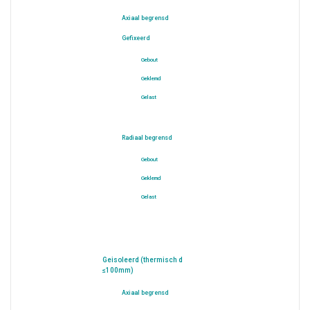
Axiaal begrensd
Gefixeerd
Gebout
Geklemd
Gelast
Radiaal begrensd
Gebout
Geklemd
Gelast
Geisoleerd (thermisch d
≤100mm)
Axiaal begrensd