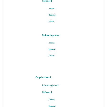
Gefixeerd
Gebout
Geklemd
Gelast
Radiaal begrensd
Gebout
Geklemd
Gelast
Ongeisoleerd
Axiaal begrensd
Gefixeerd
Gebout
Geklemd