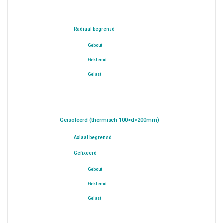
Radiaal begrensd
Gebout
Geklemd
Gelast
Geisoleerd (thermisch 100<d<200mm)
Axiaal begrensd
Gefixeerd
Gebout
Geklemd
Gelast