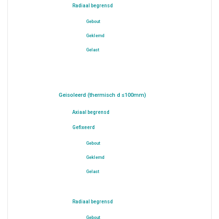
Radiaal begrensd
Gebout
Geklemd
Gelast
Geisoleerd (thermisch d ≤100mm)
Axiaal begrensd
Gefixeerd
Gebout
Geklemd
Gelast
Radiaal begrensd
Gebout