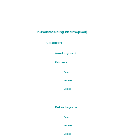
Kunststofleiding (thermoplast)
Geisoleerd
Axiaal begrensd
Gefixeerd
Gebout
Geklemd
Gelast
Radiaal begrensd
Gebout
Geklemd
Gelast