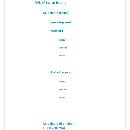
RVS of Stalen leiding
Geisoleerd (koude)
Axiaal begrensd
Gefixeerd
Gebout
Geklemd
Gelast
Radiaal begrensd
Gebout
Geklemd
Gelast
Geisoleerd (thermisch
100<d<200mm)