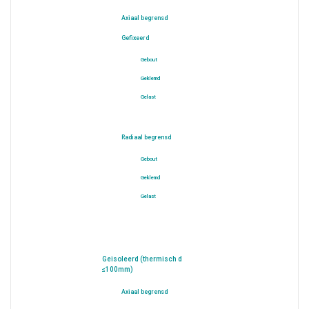
Axiaal begrensd
Gefixeerd
Gebout
Geklemd
Gelast
Radiaal begrensd
Gebout
Geklemd
Gelast
Geisoleerd (thermisch d
≤100mm)
Axiaal begrensd