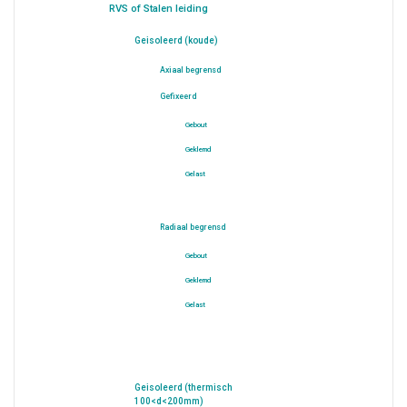
RVS of Stalen leiding
Geisoleerd (koude)
Axiaal begrensd
Gefixeerd
Gebout
Geklemd
Gelast
Radiaal begrensd
Gebout
Geklemd
Gelast
Geisoleerd (thermisch
100<d<200mm)