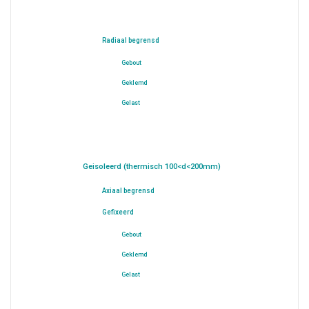
Radiaal begrensd
Gebout
Geklemd
Gelast
Geisoleerd (thermisch 100<d<200mm)
Axiaal begrensd
Gefixeerd
Gebout
Geklemd
Gelast