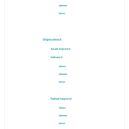
Geklemd
Gelast
Ongeisoleerd
Axiaal begrensd
Gefixeerd
Gebout
Geklemd
Gelast
Radiaal begrensd
Gebout
Geklemd
Gelast