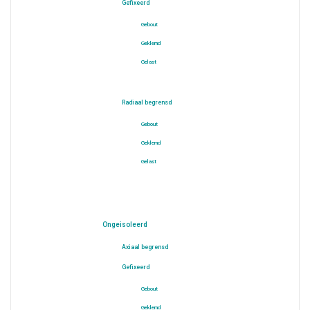
Gefixeerd
Gebout
Geklemd
Gelast
Radiaal begrensd
Gebout
Geklemd
Gelast
Ongeisoleerd
Axiaal begrensd
Gefixeerd
Gebout
Geklemd