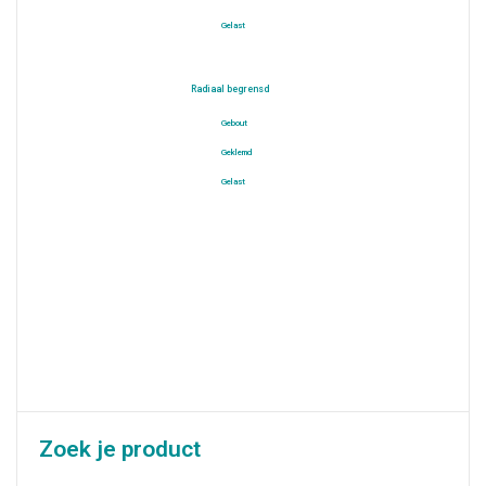
Gelast
Radiaal begrensd
Gebout
Geklemd
Gelast
Zoek je product