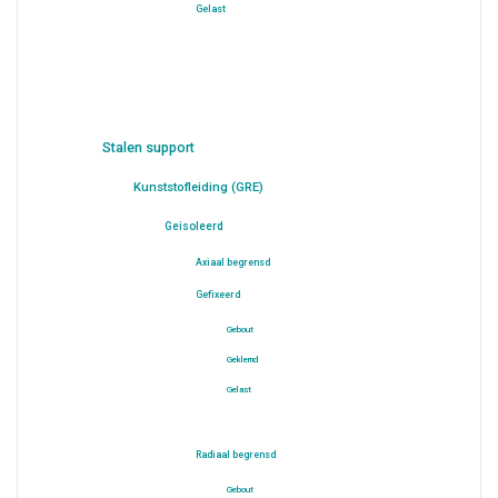
Gelast
Stalen support
Kunststofleiding (GRE)
Geisoleerd
Axiaal begrensd
Gefixeerd
Gebout
Geklemd
Gelast
Radiaal begrensd
Gebout