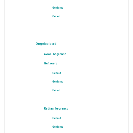
Geklemd
Gelast
Ongeisoleerd
Axiaal begrensd
Gefixeerd
Gebout
Geklemd
Gelast
Radiaal begrensd
Gebout
Geklemd