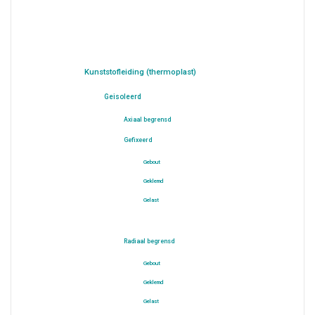
Kunststofleiding (thermoplast)
Geisoleerd
Axiaal begrensd
Gefixeerd
Gebout
Geklemd
Gelast
Radiaal begrensd
Gebout
Geklemd
Gelast