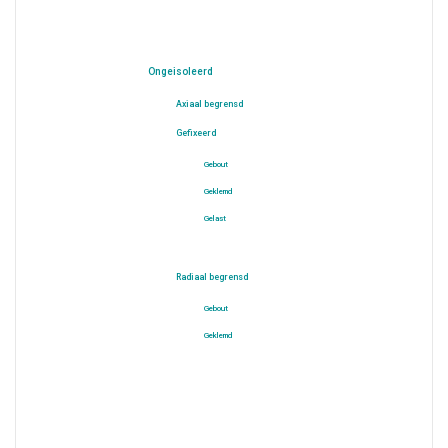
Ongeisoleerd
Axiaal begrensd
Gefixeerd
Gebout
Geklemd
Gelast
Radiaal begrensd
Gebout
Geklemd