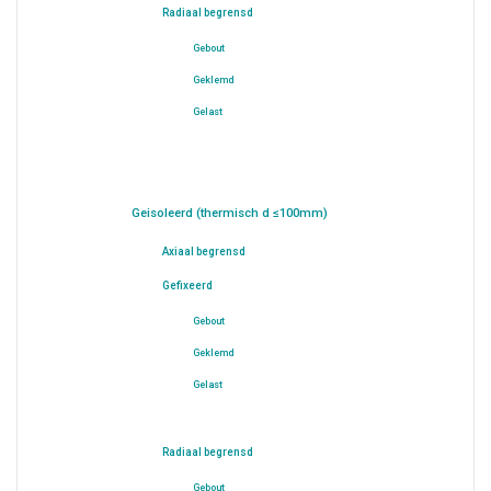
Radiaal begrensd
Gebout
Geklemd
Gelast
Geisoleerd (thermisch d ≤100mm)
Axiaal begrensd
Gefixeerd
Gebout
Geklemd
Gelast
Radiaal begrensd
Gebout