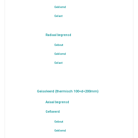
Geklemd
Gelast
Radiaal begrensd
Gebout
Geklemd
Gelast
Geisoleerd (thermisch 100<d<200mm)
Axiaal begrensd
Gefixeerd
Gebout
Geklemd