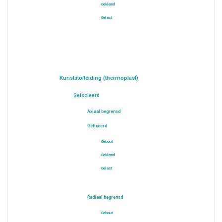
Geklemd
Gelast
Kunststofleiding (thermoplast)
Geisoleerd
Axiaal begrensd
Gefixeerd
Gebout
Geklemd
Gelast
Radiaal begrensd
Gebout