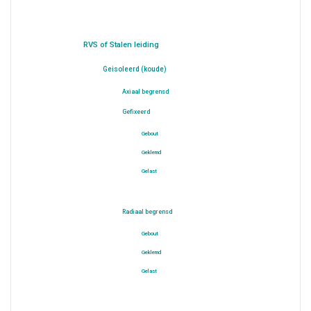
RVS of Stalen leiding
Geisoleerd (koude)
Axiaal begrensd
Gefixeerd
Gebout
Geklemd
Gelast
Radiaal begrensd
Gebout
Geklemd
Gelast