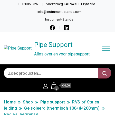
+31508507263
Vriezerweg 14B 9482 TB Tynaarlo
info@instrument-stands.com
Instrument-Stands
Pipe Support
Alles over en voor pipesupport
€ 0,00
0
Home
Shop
Pipe support
RVS of Stalen
leiding
Geisoleerd (thermisch 100<d<200mm)
Radiaal begrensd