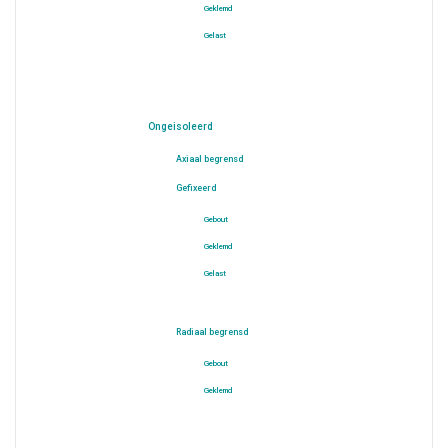
Geklemd
Gelast
Ongeisoleerd
Axiaal begrensd
Gefixeerd
Gebout
Geklemd
Gelast
Radiaal begrensd
Gebout
Geklemd