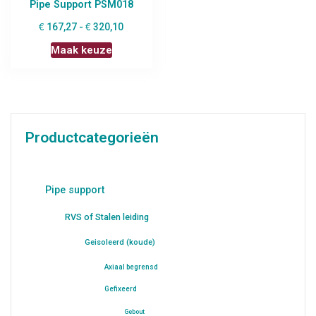
Pipe Support PSM018
€
€
167,27
-
320,10
Maak keuze
Productcategorieën
Pipe support
RVS of Stalen leiding
Geisoleerd (koude)
Axiaal begrensd
Gefixeerd
Gebout