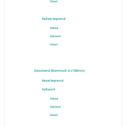
Gelast
Radiaal begrensd
Gebout
Geklemd
Gelast
Geisoleerd (thermisch d ≤100mm)
Axiaal begrensd
Gefixeerd
Gebout
Geklemd
Gelast