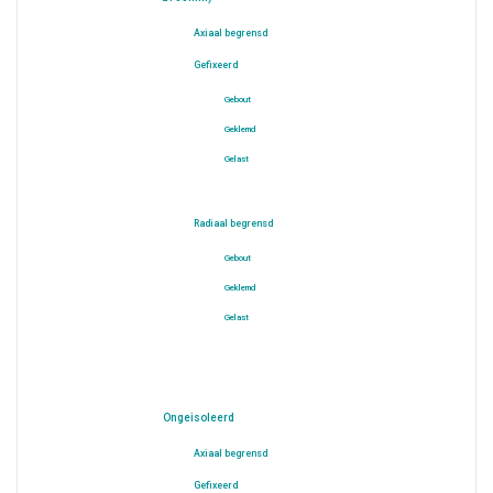
Axiaal begrensd
Gefixeerd
Gebout
Geklemd
Gelast
Radiaal begrensd
Gebout
Geklemd
Gelast
Ongeisoleerd
Axiaal begrensd
Gefixeerd