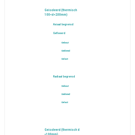
Geisoleerd (thermisch
100<d<200mm)
Axiaal begrensd
Gefixeerd
Gebout
Geklemd
Gelast
Radiaal begrensd
Gebout
Geklemd
Gelast
Geisoleerd (thermisch d
≤100mm)