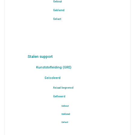
Gebout
Geklemd
Gelast
Stalen support
Kunststofleiding (GRE)
Geisoleerd
Axiaal begrensd
Gefixeerd
Gebout
Geklemd
Gelast