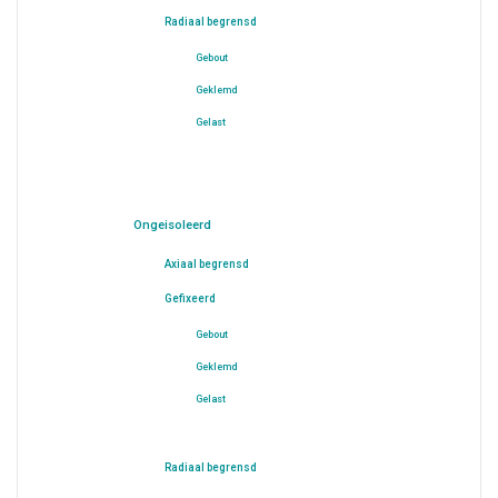
Radiaal begrensd
Gebout
Geklemd
Gelast
Ongeisoleerd
Axiaal begrensd
Gefixeerd
Gebout
Geklemd
Gelast
Radiaal begrensd