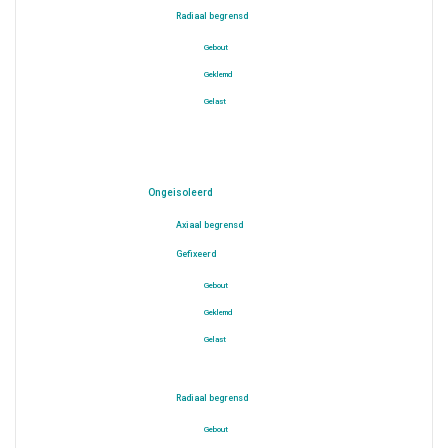
Radiaal begrensd
Gebout
Geklemd
Gelast
Ongeisoleerd
Axiaal begrensd
Gefixeerd
Gebout
Geklemd
Gelast
Radiaal begrensd
Gebout