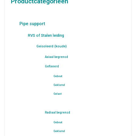
Productcategorieën
Pipe support
RVS of Stalen leiding
Geisoleerd (koude)
Axiaal begrensd
Gefixeerd
Gebout
Geklemd
Gelast
Radiaal begrensd
Gebout
Geklemd