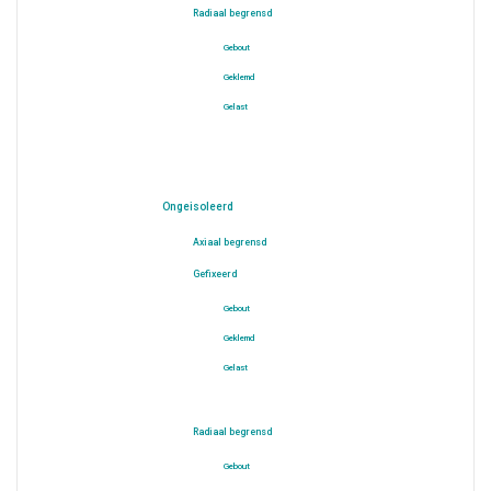
Radiaal begrensd
Gebout
Geklemd
Gelast
Ongeisoleerd
Axiaal begrensd
Gefixeerd
Gebout
Geklemd
Gelast
Radiaal begrensd
Gebout