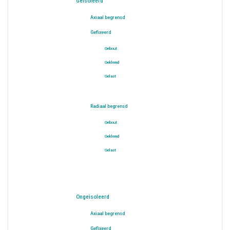
Geisoleerd
Axiaal begrensd
Gefixeerd
Gebout
Geklemd
Gelast
Radiaal begrensd
Gebout
Geklemd
Gelast
Ongeisoleerd
Axiaal begrensd
Gefixeerd