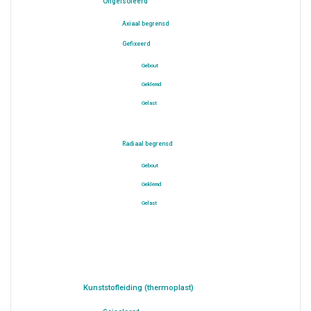
Ongeisoleerd
Axiaal begrensd
Gefixeerd
Gebout
Geklemd
Gelast
Radiaal begrensd
Gebout
Geklemd
Gelast
Kunststofleiding (thermoplast)