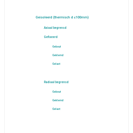
Geisoleerd (thermisch d ≤100mm)
Axiaal begrensd
Gefixeerd
Gebout
Geklemd
Gelast
Radiaal begrensd
Gebout
Geklemd
Gelast