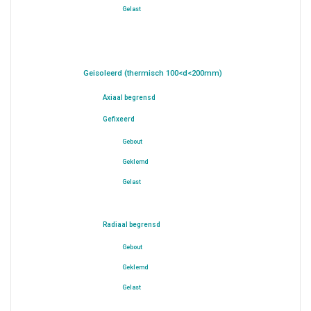
Gelast
Geisoleerd (thermisch 100<d<200mm)
Axiaal begrensd
Gefixeerd
Gebout
Geklemd
Gelast
Radiaal begrensd
Gebout
Geklemd
Gelast