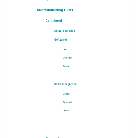
Kunststofleiding (GRE)
Geisoleerd
Axiaal begrensd
Gefixeerd
Gebout
Geklemd
Gelast
Radiaal begrensd
Gebout
Geklemd
Gelast