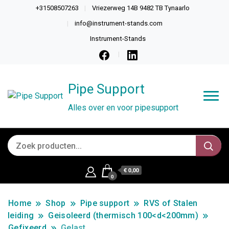
+31508507263
Vriezerweg 14B 9482 TB Tynaarlo
info@instrument-stands.com
Instrument-Stands
Pipe Support
Alles over en voor pipesupport
€ 0,00
0
Home
Shop
Pipe support
RVS of Stalen
leiding
Geisoleerd (thermisch 100<d<200mm)
Gefixeerd
Gelast