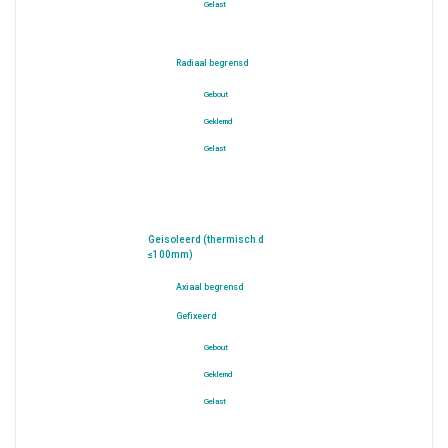
Gelast
Radiaal begrensd
Gebout
Geklemd
Gelast
Geisoleerd (thermisch d
≤100mm)
Axiaal begrensd
Gefixeerd
Gebout
Geklemd
Gelast