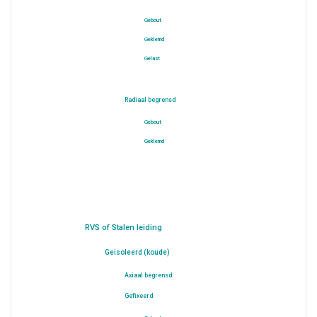
Gebout
Geklemd
Gelast
Radiaal begrensd
Gebout
Geklemd
RVS of Stalen leiding
Geisoleerd (koude)
Axiaal begrensd
Gefixeerd