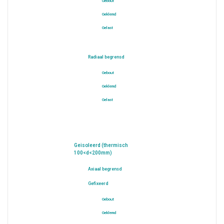
Gebout
Geklemd
Gelast
Radiaal begrensd
Gebout
Geklemd
Gelast
Geisoleerd (thermisch
100<d<200mm)
Axiaal begrensd
Gefixeerd
Gebout
Geklemd