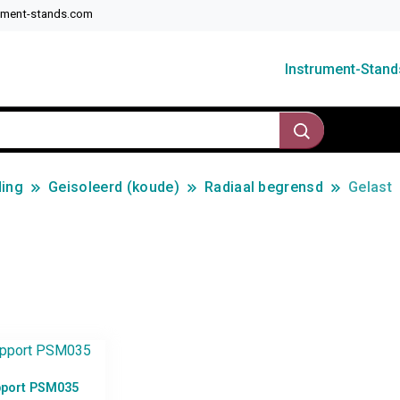
ument-stands.com
Instrument-Stan
ding
Geisoleerd (koude)
Radiaal begrensd
Gelast
pport PSM035