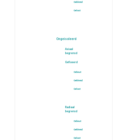
Geklemd
Gelast
Ongeisoleerd
Axiaal
begrensd
Gefixeerd
Gebout
Geklemd
Gelast
Radiaal
begrensd
Gebout
Geklemd
Gelast