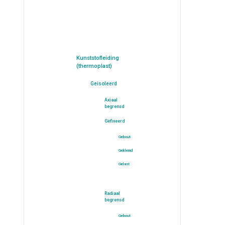
Kunststofleiding
(thermoplast)
Geisoleerd
Axiaal
begrensd
Gefixeerd
Gebout
Geklemd
Gelast
Radiaal
begrensd
Gebout