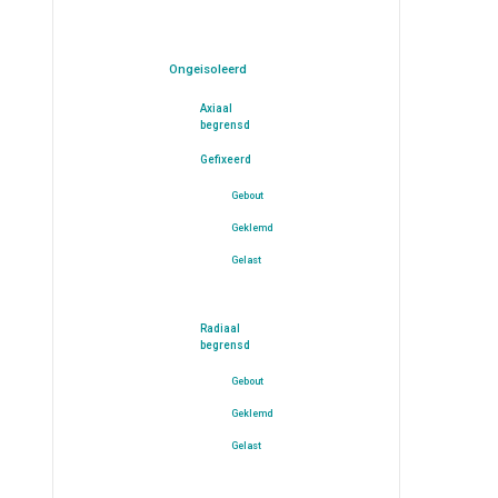
Ongeisoleerd
Axiaal
begrensd
Gefixeerd
Gebout
Geklemd
Gelast
Radiaal
begrensd
Gebout
Geklemd
Gelast