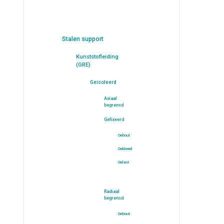
Stalen support
Kunststofleiding
(GRE)
Geisoleerd
Axiaal
begrensd
Gefixeerd
Gebout
Geklemd
Gelast
Radiaal
begrensd
Gebout