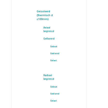
Geisoleerd
(thermisch d
≤100mm)
Axiaal
begrensd
Gefixeerd
Gebout
Geklemd
Gelast
Radiaal
begrensd
Gebout
Geklemd
Gelast