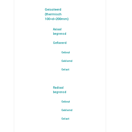
Geisoleerd
(thermisch
100<d<200mm)
Axiaal
begrensd
Gefixeerd
Gebout
Geklemd
Gelast
Radiaal
begrensd
Gebout
Geklemd
Gelast