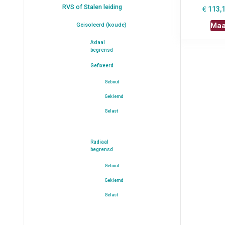
RVS of Stalen leiding
€
113,
Maa
Geisoleerd (koude)
Axiaal
begrensd
Gefixeerd
Gebout
Geklemd
Gelast
Radiaal
begrensd
Gebout
Geklemd
Gelast