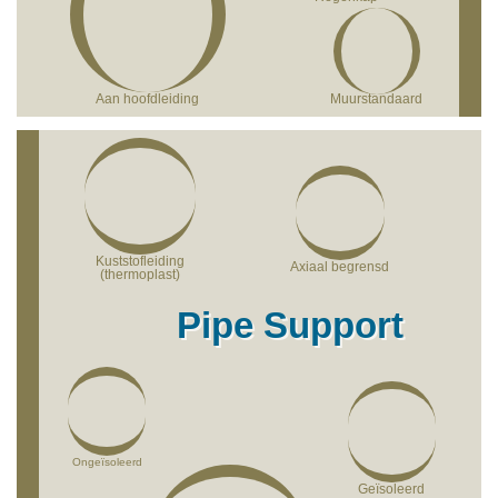
Aan hoofdleiding
Muurstandaard
Kuststofleiding
Axiaal begrensd
(thermoplast)
Pipe Support
Ongeïsoleerd
Geïsoleerd