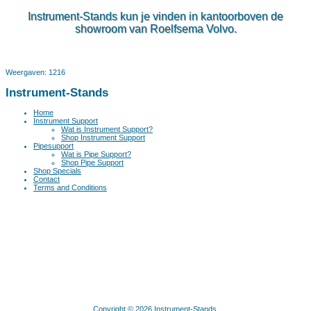
Instrument-Stands kun je vinden in kantoorboven de
showroom van Roelfsema Volvo.
Weergaven: 1216
Instrument-Stands
Home
Instrument Support
Wat is Instrument Support?
Shop Instrument Support
Pipesupport
Wat is Pipe Support?
Shop Pipe Support
Shop Specials
Contact
Terms and Conditions
Copyright © 2026 Instrument-Stands.