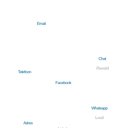
Email
info@instrument-
stands.com
Chat
Ronald
Telefoon
+31 (0)508507263
Facebook
Whatsapp
Luuk
Adres