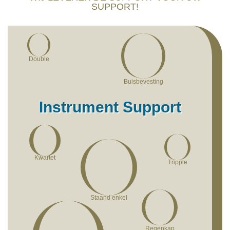
SUPPORT!
Double
Buisbevesting
Instrument Support
Kwartet
Tripple
Staand enkel
Regenkap